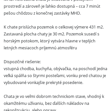
prostredí a zároveň je ľahko dostupná – cca 7 minút
pešou chôdzou z konečnej zastávky MHD.
K chate prislúcha pozemok o celkovej výmere 431 m2.
Zastavaná plocha chaty je 30 m2. Pozemok susedí s
horským potokom, ktorý vytvára hlavne v teplých
letných mesiacoch príjemnú atmosféru
Dispozičné riešenie:
vstupná chodba, kuchyňa, obývačka, na poschodí jedna
veľká spálňa so štyrmi posteľami, vonku pred chatou je
vybudované vonkajšie prekryté posedenie.
Chata je vo veľmi dobrom technickom stave, vhodný k
okamžitému užívaniu, bez ďalších nákladov na
rekonštrukciu, alebo opravy.