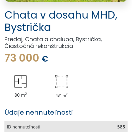
Chata v dosahu MHD,
Bystrička
Predaj, Chata a chalupa, Bystrička,
Čiastočná rekonštrukcia
73 000
€
2
80 m
2
431 m
Údaje nehnuteľnosti
ID nehnuteľnosti:
585