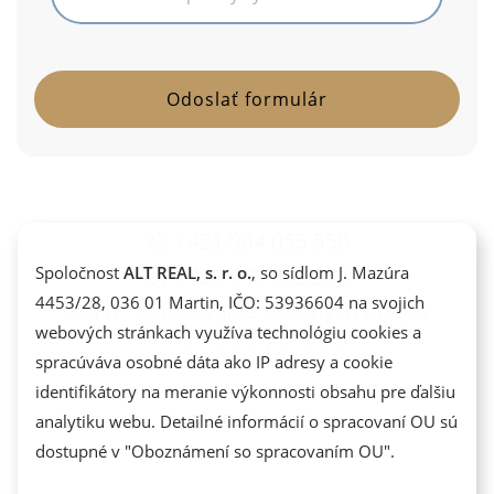
+421 904 055 550
+421 948 839 373
Spoločnost
ALT REAL, s. r. o.
, so sídlom J. Mazúra
4453/28, 036 01 Martin, IČO: 53936604 na svojich
GDPR - Spracovanie osobných údajov
webových stránkach využíva technológiu cookies a
Reklamačný poriadok
spracúváva osobné dáta ako IP adresy a cookie
identifikátory na meranie výkonnosti obsahu pre ďalšiu
analytiku webu. Detailné informácií o spracovaní OU sú
dostupné v "
Oboznámení so spracovaním OU
".