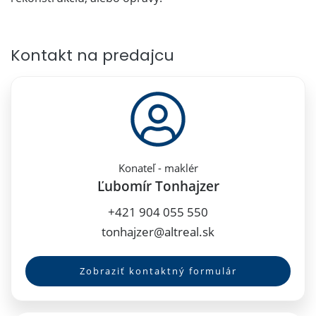
Kontakt na predajcu
Konateľ - maklér
Ľubomír Tonhajzer
+421 904 055 550
tonhajzer@altreal.sk
Zobraziť kontaktný formulár