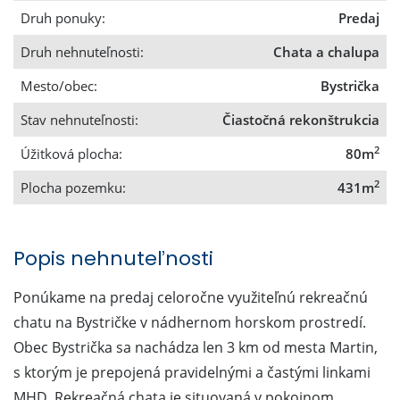
Druh ponuky:
Predaj
Druh nehnuteľnosti:
Chata a chalupa
Mesto/obec:
Bystrička
Stav nehnuteľnosti:
Čiastočná rekonštrukcia
2
Úžitková plocha:
80m
2
Plocha pozemku:
431m
Popis nehnuteľnosti
Ponúkame na predaj celoročne využiteľnú rekreačnú
chatu na Bystričke v nádhernom horskom prostredí.
Obec Bystrička sa nachádza len 3 km od mesta Martin,
s ktorým je prepojená pravidelnými a častými linkami
MHD. Rekreačná chata je situovaná v pokojnom