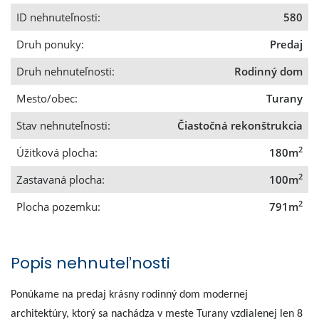
ID nehnuteľnosti:
580
Druh ponuky:
Predaj
Druh nehnuteľnosti:
Rodinný dom
Mesto/obec:
Turany
Stav nehnuteľnosti:
Čiastočná rekonštrukcia
2
Úžitková plocha:
180m
2
Zastavaná plocha:
100m
2
Plocha pozemku:
791m
Popis nehnuteľnosti
Ponúkame na predaj krásny rodinný dom modernej
architektúry, ktorý sa nachádza v meste Turany vzdialenej len 8