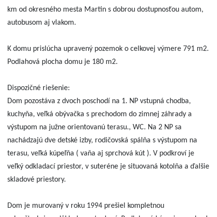
km od okresného mesta Martin s dobrou dostupnosťou autom,
autobusom aj vlakom.
K domu prislúcha upravený pozemok o celkovej výmere 791 m2.
Podlahová plocha domu je 180 m2.
Dispozičné riešenie:
Dom pozostáva z dvoch poschodí na 1. NP vstupná chodba,
kuchyňa, veľká obývačka s prechodom do zimnej záhrady a
výstupom na južne orientovanú terasu., WC. Na 2 NP sa
nachádzajú dve detské izby, rodičovská spálňa s výstupom na
terasu, veľká kúpeľňa ( vaňa aj sprchová kút ). V podkroví je
veľký odkladací priestor, v suteréne je situovaná kotolňa a ďalšie
skladové priestory.
Dom je murovaný v roku 1994 prešiel kompletnou