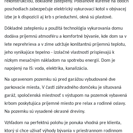
rekonštrukciou, dôkladne zateplený. Podlahové kúrenie na oboch
poschodiach zabezpečuje elektrický vykurovací kotol v obývacej
izbe je k dispozícii aj krb s prieduchmi, okná sú plastové.
Dôkladné zatepleniu a použitá technológia vykurovania domu
dodáva príjemnú atmosféru a komfortné bývanie, kde dom sa v
lete neprehrieva a v zime udržuje konštantnú príjemnú teplotu,
jeho vynikajúce tepelno - izolačné vlastnosti prispievajú k
nízkym mesačným nákladom na spotrebu energií. Dom je
napojený na IS: voda, elektrika, kanalizácia.
Na upravenom pozemku sú pred garážou vybudované dve
parkovacie miesta, V časti záhradného domčeku je situovaná
garáž, spoločenská miestnosť s výstupom na pozemok vybavená
krbom poskytujúca príjemné miesto pre relax a rodinné oslavy.
Na pozemku sú vysadené okrasné dreviny.
Vzhľadom na perfektnú polohu je ponuka vhodná pre klienta,
ktorý si chce užívať výhody bývania v priestrannom rodinnom