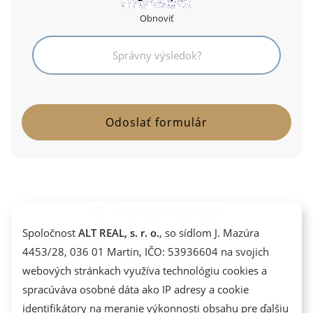
Obnoviť
+421 904 055 550
+421 948 839 373
Spoločnost
ALT REAL, s. r. o.
, so sídlom J. Mazúra
4453/28, 036 01 Martin, IČO: 53936604 na svojich
GDPR - Spracovanie osobných údajov
webových stránkach využíva technológiu cookies a
Reklamačný poriadok
spracúváva osobné dáta ako IP adresy a cookie
identifikátory na meranie výkonnosti obsahu pre ďalšiu