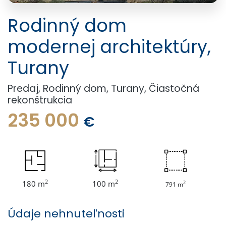
Rodinný dom
modernej architektúry,
Turany
Predaj, Rodinný dom, Turany, Čiastočná
rekonštrukcia
235 000
€
2
2
180 m
100 m
2
791 m
Údaje nehnuteľnosti