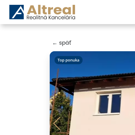
← späť
Top ponuka