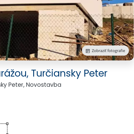
Zobraziť fotografie
Zobraziť fotografie
Zobraziť fotografie
ážou, Turčiansky Peter
sky Peter, Novostavba