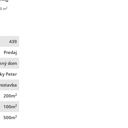
2
0 m
439
Predaj
nný dom
ky Peter
ostavba
2
200m
2
100m
2
500m