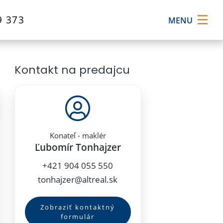
×
9 373
MENU
Kontakt na predajcu
Konateľ - maklér
Ľubomír Tonhajzer
+421 904 055 550
tonhajzer@altreal.sk
Zobraziť kontaktný
formulár