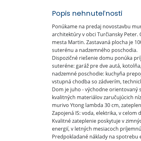
Popis nehnuteľnosti
Ponúkame na predaj novostavbu mu
architektúry v obci Turčiansky Peter.
mesta Martin. Zastavaná plocha je 10
suterénu a nadzemného poschodia.
Dispozičné riešenie domu ponúka pr
suteréne: garáž pre dve autá, kotolňa,
nadzemné poschodie: kuchyňa prepoje
vstupná chodba so zádverím, technic
Dom je juho - východne orientovaný 
kvalitných materiálov zaručujúcich ní
murivo Ytong lambda 30 cm, zatepleni
Zapojená IS: voda, elektrika, v celom
Kvalitné zateplenie poskytuje v zimn
energií, v letných mesiacoch príjemn
Predpokladané náklady na spotrebu e