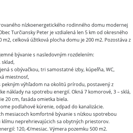
rovaného nízkoenergetického rodinného domu modernej
 Obec Turčiansky Peter je vzdialená len 5 km od okresného
0 m2, celková úžitková plocha domu je 200 m2. Pozostáva z
íjemné bývanie s nasledovným rozdelením:
 sklad,
ná s obývačkou, tri samostatné izby, kúpeľňa, WC,
ká miestnosť,
s pekným výhľadom na okolitú prírodu, postavený z
zke náklady na spotrebu energií. Okná 7 komorové, 3 – sklá,
e 20 cm, fasáda omietka biela.
 dome podlahové kúrenie, odpad do kanalizácie.
ých mesiacoch komfortné bývanie s nízkou spotrebou
ú klímu neprehrievajúcich sa obytných priestorov.
nergií: 120,-€/mesiac. Výmera pozemku 500 m2.