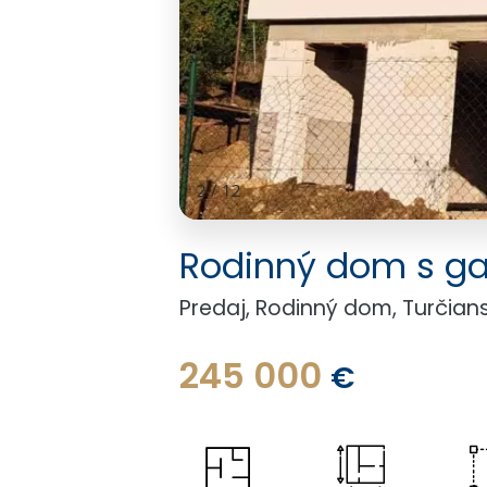
3
/
12
Rodinný dom s gar
Predaj, Rodinný dom, Turčian
245 000
€