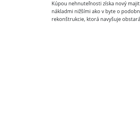
Kúpou nehnuteľnosti získa nový maji
nákladmi nižšími ako v byte o podo
rekonštrukcie, ktorá navyšuje obstará