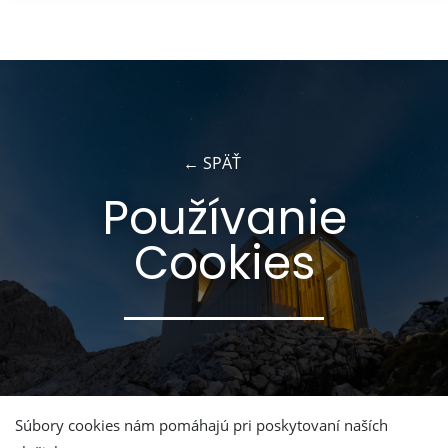
×
← SPÄŤ
Používanie
Cookies
Súbory cookies nám pomáhajú pri poskytovaní naších