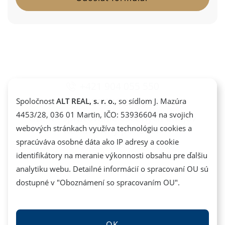
+421 904 055 550
+421 948 839 373
Spoločnost
ALT REAL, s. r. o.
, so sídlom J. Mazúra
4453/28, 036 01 Martin, IČO: 53936604 na svojich
GDPR - Spracovanie osobných údajov
webových stránkach využíva technológiu cookies a
Reklamačný poriadok
spracúváva osobné dáta ako IP adresy a cookie
identifikátory na meranie výkonnosti obsahu pre ďalšiu
analytiku webu. Detailné informácií o spracovaní OU sú
dostupné v "
Oboznámení so spracovaním OU
".
OK