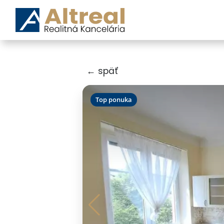
← späť
Top ponuka