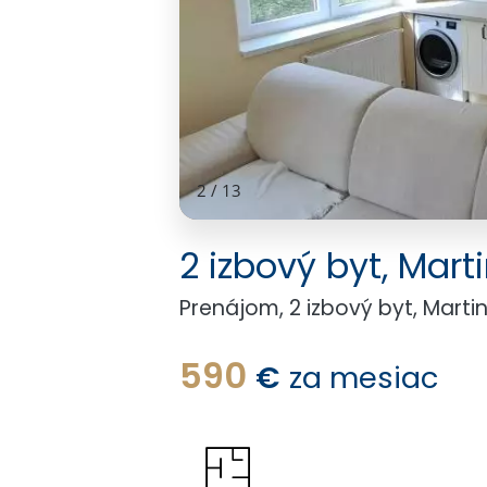
2
/
13
2 izbový byt, Mar
Prenájom, 2 izbový byt, Marti
590
€
za mesiac