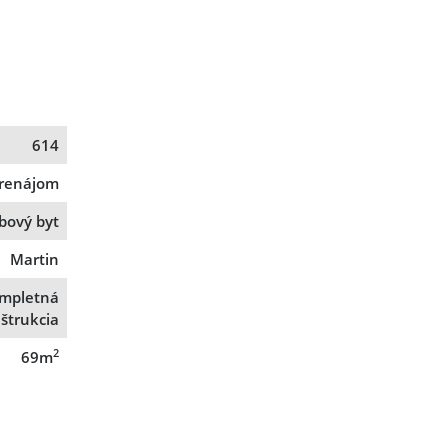
614
renájom
zbový byt
Martin
mpletná
štrukcia
2
69m