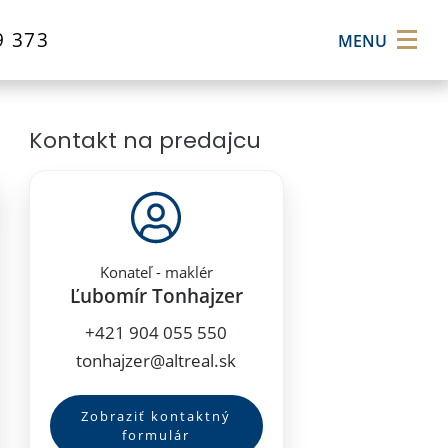
×
9 373
MENU
Kontakt na predajcu
Konateľ - maklér
Ľubomír Tonhajzer
+421 904 055 550
tonhajzer@altreal.sk
Zobraziť kontaktný
formulár