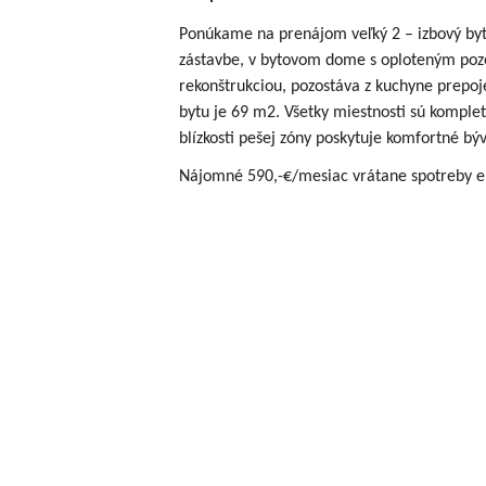
Ponúkame na prenájom veľký 2 – izbový byt
zástavbe, v bytovom dome s oploteným poz
rekonštrukciou, pozostáva z kuchyne prepoj
bytu je 69 m2. Všetky miestnosti sú komplet
blízkosti pešej zóny poskytuje komfortné bý
Nájomné 590,-€/mesiac vrátane spotreby en