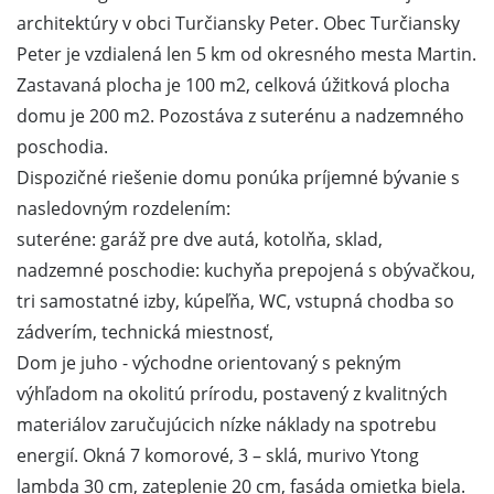
architektúry v obci Turčiansky Peter. Obec Turčiansky
Peter je vzdialená len 5 km od okresného mesta Martin.
Zastavaná plocha je 100 m2, celková úžitková plocha
domu je 200 m2. Pozostáva z suterénu a nadzemného
poschodia.
Dispozičné riešenie domu ponúka príjemné bývanie s
nasledovným rozdelením:
suteréne: garáž pre dve autá, kotolňa, sklad,
nadzemné poschodie: kuchyňa prepojená s obývačkou,
tri samostatné izby, kúpeľňa, WC, vstupná chodba so
zádverím, technická miestnosť,
Dom je juho - východne orientovaný s pekným
výhľadom na okolitú prírodu, postavený z kvalitných
materiálov zaručujúcich nízke náklady na spotrebu
energií. Okná 7 komorové, 3 – sklá, murivo Ytong
lambda 30 cm, zateplenie 20 cm, fasáda omietka biela.