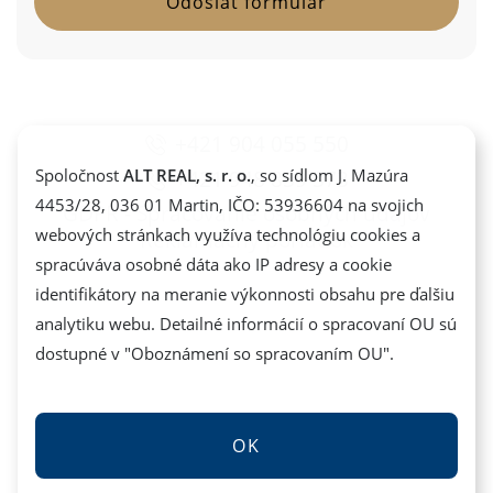
+421 904 055 550
+421 948 839 373
Spoločnost
ALT REAL, s. r. o.
, so sídlom J. Mazúra
4453/28, 036 01 Martin, IČO: 53936604 na svojich
GDPR - Spracovanie osobných údajov
webových stránkach využíva technológiu cookies a
Reklamačný poriadok
spracúváva osobné dáta ako IP adresy a cookie
identifikátory na meranie výkonnosti obsahu pre ďalšiu
analytiku webu. Detailné informácií o spracovaní OU sú
dostupné v "
Oboznámení so spracovaním OU
".
OK