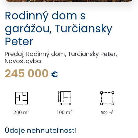
Rodinný dom s
garážou, Turčiansky
Peter
Predaj, Rodinný dom, Turčiansky Peter,
Novostavba
245 000
€
2
2
200 m
100 m
2
500 m
Údaje nehnuteľnosti