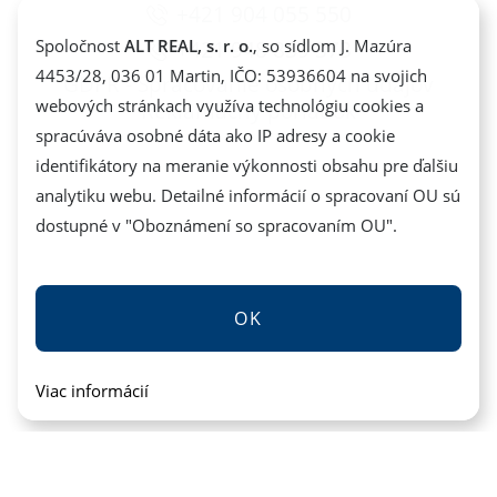
+421 904 055 550
+421 948 839 373
Spoločnost
ALT REAL, s. r. o.
, so sídlom J. Mazúra
4453/28, 036 01 Martin, IČO: 53936604 na svojich
GDPR - Spracovanie osobných údajov
webových stránkach využíva technológiu cookies a
Reklamačný poriadok
spracúváva osobné dáta ako IP adresy a cookie
identifikátory na meranie výkonnosti obsahu pre ďalšiu
analytiku webu. Detailné informácií o spracovaní OU sú
dostupné v "
Oboznámení so spracovaním OU
".
OK
Viac informácií