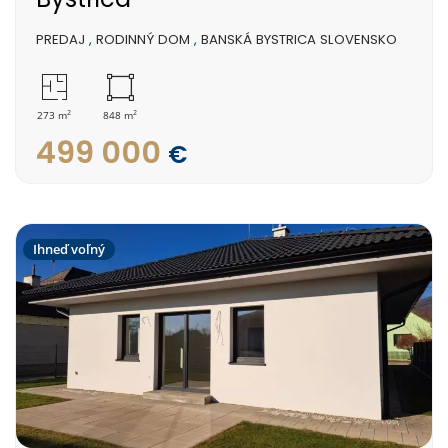
PREDAJ
,
RODINNÝ DOM
,
BANSKÁ BYSTRICA SLOVENSKO
2
2
273 m
848 m
499 000
€
Ihneď voľný