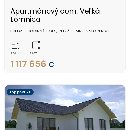
Apartmánový dom, Veľká
Lomnica
PREDAJ
,
RODINNÝ DOM
,
VEĽKÁ LOMNICA SLOVENSKO
2
2
294 m
1187 m
1 117 656
€
Top ponuka