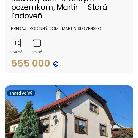
pozemkom, Martin - Stará
Ľadoveň.
PREDAJ
,
RODINNÝ DOM
,
MARTIN SLOVENSKO
2
2
250 m
889 m
555 000
€
Ihneď voľný