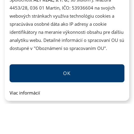
+421 948 839 373
4453/28, 036 01 Martin, IČO: 53936604 na svojich
GDPR - Spracovanie osobných údajov
webových stránkach využíva technológiu cookies a
Reklamačný poriadok
spracúváva osobné dáta ako IP adresy a cookie
identifikátory na meranie výkonnosti obsahu pre ďalšiu
analytiku webu. Detailné informácií o spracovaní OU sú
dostupné v "
Oboznámení so spracovaním OU
".
OK
Viac informácií