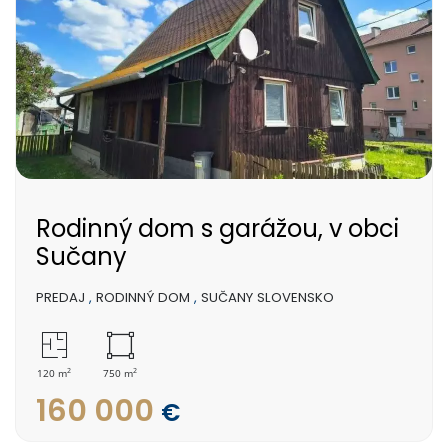
Rodinný dom s garážou, v obci
Sučany
PREDAJ
,
RODINNÝ DOM
,
SUČANY SLOVENSKO
2
2
120 m
750 m
160 000
€