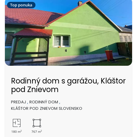
Top ponuka
Rodinný dom s garážou, Kláštor
pod Znievom
PREDAJ
,
RODINNÝ DOM
,
KLÁŠTOR POD ZNIEVOM SLOVENSKO
2
2
180 m
767 m