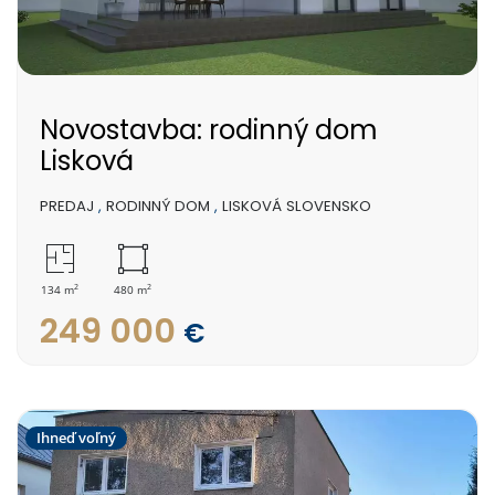
Novostavba: rodinný dom
Lisková
PREDAJ
,
RODINNÝ DOM
,
LISKOVÁ SLOVENSKO
2
2
134 m
480 m
249 000
€
Ihneď voľný