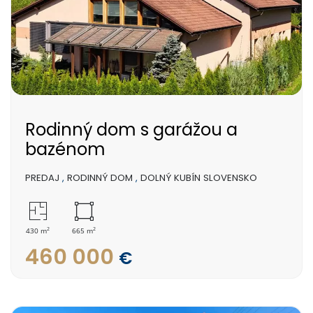
Rodinný dom s garážou a
bazénom
PREDAJ
,
RODINNÝ DOM
,
DOLNÝ KUBÍN SLOVENSKO
2
2
430 m
665 m
460 000
€