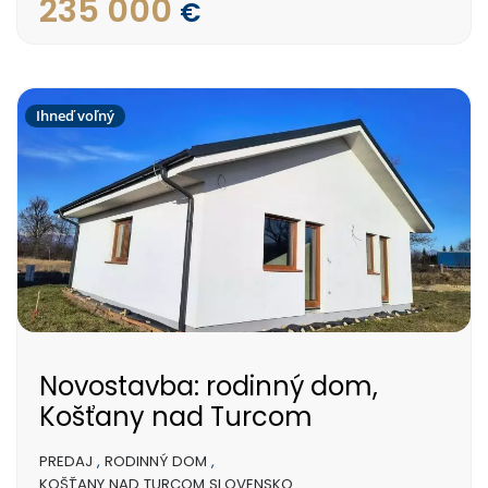
235 000
€
Ihneď voľný
Novostavba: rodinný dom,
Košťany nad Turcom
PREDAJ
,
RODINNÝ DOM
,
KOŠŤANY NAD TURCOM SLOVENSKO