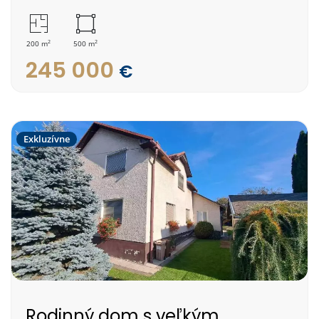
2
2
200 m
500 m
245 000
€
Exkluzívne
Rodinný dom s veľkým