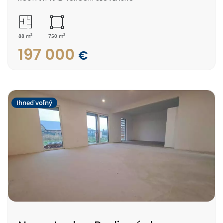
2
2
88 m
750 m
197 000
€
Ihneď voľný