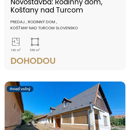
Novostavba: Rodinný dom,
Košťany nad Turcom
PREDAJ
,
RODINNÝ DOM
,
KOŠŤANY NAD TURCOM SLOVENSKO
2
2
145 m
590 m
DOHODOU
Ihneď voľný