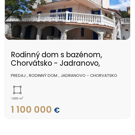
Rodinný dom s bazénom,
Chorvátsko - Jadranovo,
PREDAJ
,
RODINNÝ DOM
,
JADRANOVO - CHORVATSKO
2
1400 m
1 100 000
€