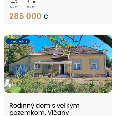
2
2
320 m
850 m
285 000
€
Ihneď voľný
Rodinný dom s veľkým
pozemkom, Vlčany