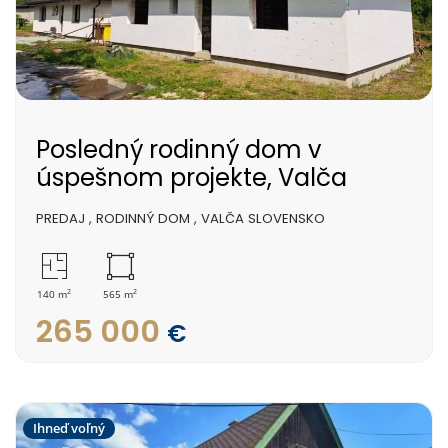
Posledný rodinný dom v
úspešnom projekte, Valča
PREDAJ
,
RODINNÝ DOM
,
VALČA SLOVENSKO
2
2
140 m
565 m
265 000
€
Ihneď voľný