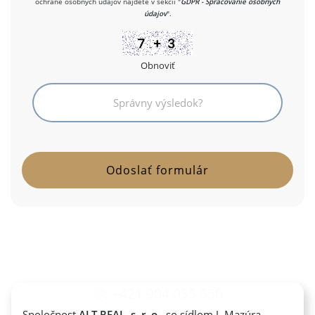
ochrane osobných údajov nájdete v sekcii "
GDPR - Spracovanie osobných
údajov
".
Obnoviť
+421 904 055 550
Spoločnost
ALT REAL, s. r. o.
, so sídlom J. Mazúra