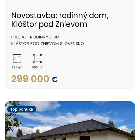
Novostavba: rodinný dom,
Kláštor pod Znievom
PREDAJ
,
RODINNÝ DOM
,
KLÁŠTOR POD ZNIEVOM SLOVENSKO
2
2
131 m
550 m
299 000
€
Top ponuka