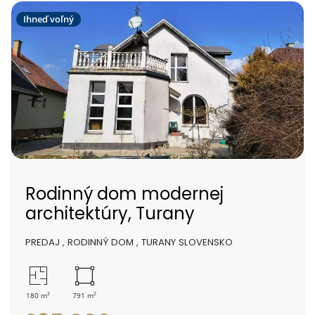
Ihneď voľný
Rodinný dom modernej
architektúry, Turany
PREDAJ
,
RODINNÝ DOM
,
TURANY SLOVENSKO
2
2
180 m
791 m