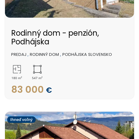
Rodinný dom - penzión,
Podhájska
PREDAJ
,
RODINNÝ DOM
,
PODHÁJSKA SLOVENSKO
2
2
180 m
547 m
83 000
€
Ihneď voľný