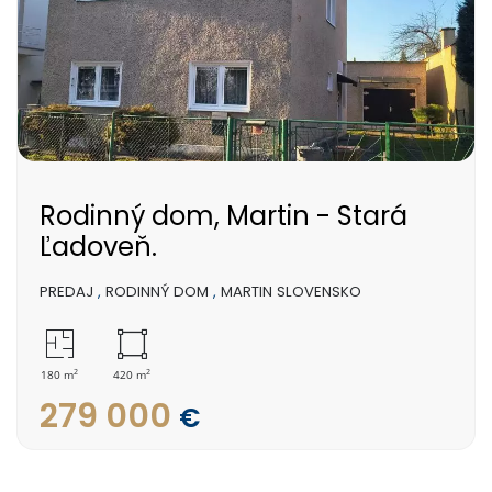
Rodinný dom, Martin - Stará
Ľadoveň.
PREDAJ
,
RODINNÝ DOM
,
MARTIN SLOVENSKO
2
2
180 m
420 m
279 000
€