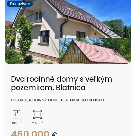
Exkluzívne
Dva rodinné domy s veľkým
pozemkom, Blatnica
PREDAJ
,
RODINNÝ DOM
,
BLATNICA SLOVENSKO
2
2
300 m
2160 m
460 000
€