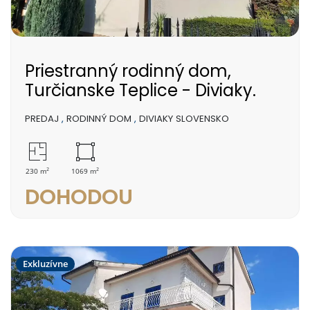
Priestranný rodinný dom,
Turčianske Teplice - Diviaky.
PREDAJ
,
RODINNÝ DOM
,
DIVIAKY SLOVENSKO
2
2
230 m
1069 m
DOHODOU
Exkluzívne