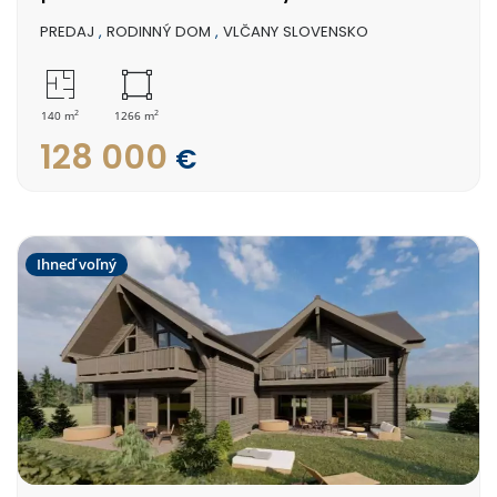
PREDAJ
,
RODINNÝ DOM
,
VLČANY SLOVENSKO
2
2
140 m
1266 m
128 000
€
Ihneď voľný